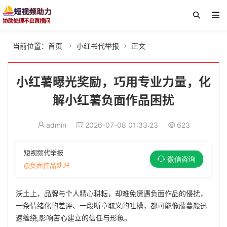
当前位置：
首页
小红书代举报
正文


小红薯曝光奖励，巧用专业力量，化
解小红薯负面作品困扰
admin
2026-07-08 01:33:23
623
短视频代举报
微信咨询
@负面作品处理
沃土上，品牌与个人精心耕耘，却难免遭遇负面作品的侵扰，
一条情绪化的差评、一段断章取义的吐槽，都可能像藤蔓般迅
速缠绕,影响苦心建立的信任与形象。