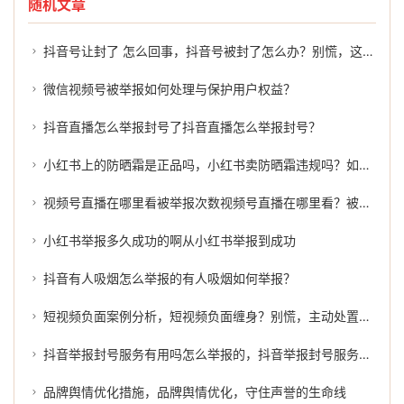
随机文章
抖音号让封了 怎么回事，抖音号被封了怎么办？别慌，这几招或许能帮到你
微信视频号被举报如何处理与保护用户权益？
抖音直播怎么举报封号了抖音直播怎么举报封号？
小红书上的防晒霜是正品吗，小红书卖防晒霜违规吗？如何有效举报？
视频号直播在哪里看被举报次数视频号直播在哪里看？被举报次数的真相
小红书举报多久成功的啊从小红书举报到成功
抖音有人吸烟怎么举报的有人吸烟如何举报？
短视频负面案例分析，短视频负面缠身？别慌，主动处置才是正解
抖音举报封号服务有用吗怎么举报的，抖音举报封号服务有用吗？怎么举报才能有效维权？
品牌舆情优化措施，品牌舆情优化，守住声誉的生命线