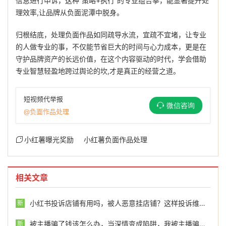
信息进行申诉，这种“策略+执行”的专业组合拳，能显著提升处
理效率,让品牌从负面泥潭中脱身。
归根结底，处理负面作品如同疏导水流，宜疏不宜堵，让专业
的人做专业的事，不仅能节省巨大的时间与心力成本，更是在
守护品牌资产的长远价值，在这个内容驱动的时代，学会借助
专业智慧轻盈地跨过舆论的坎,才是真正的经营之道。
短视频代举报
微信咨询
@负面作品处理
小红薯曝光奖励
小红薯负面作品处理
相关文章
小红书投诉店铺有用吗，被人恶意挂店铺？这样投诉维权最有效，别再傻傻吃亏了
新
被主播骗了钱该怎么办，当深情变成陷阱，我被主播骗了之后
新