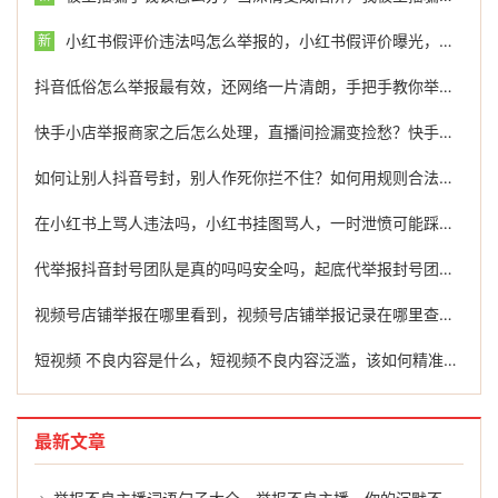
小红书假评价违法吗怎么举报的，小红书假评价曝光，违法成本有多高？教你有效举报的正确方式
新
抖音低俗怎么举报最有效，还网络一片清朗，手把手教你举报抖音低俗内容，必要时可借力专业团队
快手小店举报商家之后怎么处理，直播间捡漏变捡愁？快手商家缺斤少两，忍气吞声不如这样反击
如何让别人抖音号封，别人作死你拦不住？如何用规则合法制裁违规账号
在小红书上骂人违法吗，小红书挂图骂人，一时泄愤可能踩了法律红线！教你如何维权举报
代举报抖音封号团队是真的吗吗安全吗，起底代举报封号团队，灰色地带的真实与风险
视频号店铺举报在哪里看到，视频号店铺举报记录在哪里查看？教你快速找到反馈入口与处理路径
短视频 不良内容是什么，短视频不良内容泛滥，该如何精准拆弹？
最新文章