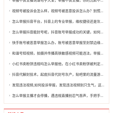
举报不良主播词语句子大全，举报不良主播，你的沉默不是金，是对丑恶的纵容
视频号被投诉会怎么样，视频号被恶意投诉怎么办？别慌，教你如何破局
怎么举报抖音平台，抖音上的专业举报，维权捷径还是灰色地带？
怎么举报抖音能封号呢，抖音账号举报成功的关键，如何有效维权
快手账号被恶意举报怎么办，账号被恶意举报至封禁边缘，快手上的原创作者为何反成受害者？
和谐号短视频，拍摄并传播高铁敏感视频可能违法，举报与维权指南请查收
小红书卖粉饼违规吗怎么举报他，在小红书卖粉饼被判定违规？别急，先搞清楚这几点再谈举报
抖音代解封技术，起底抖音代封号灰产，贴吧里的流量游戏与平台治理的隐秘战场
发现违法视频,如何投诉举报，发现违法视频别只生气，这份投诉指南请收好
怎么举报主播才会停播，遇违规直播别忍气吞声，手把手教你正确举报不良主播