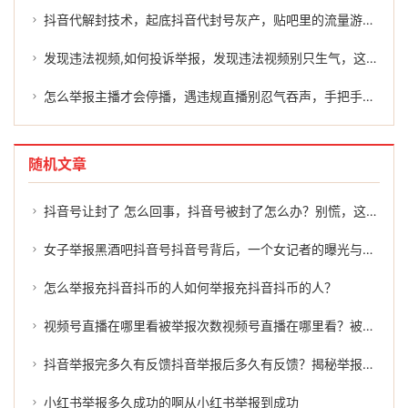
抖音代解封技术，起底抖音代封号灰产，贴吧里的流量游戏与平台治理的隐秘战场
发现违法视频,如何投诉举报，发现违法视频别只生气，这份投诉指南请收好
怎么举报主播才会停播，遇违规直播别忍气吞声，手把手教你正确举报不良主播
随机文章
抖音号让封了 怎么回事，抖音号被封了怎么办？别慌，这几招或许能帮到你
女子举报黑酒吧抖音号抖音号背后，一个女记者的曝光与揭露
怎么举报充抖音抖币的人如何举报充抖音抖币的人？
视频号直播在哪里看被举报次数视频号直播在哪里看？被举报次数的真相
抖音举报完多久有反馈抖音举报后多久有反馈？揭秘举报结果的延迟
小红书举报多久成功的啊从小红书举报到成功