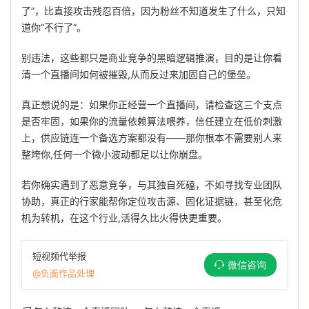
了”，比直接攻击残忍百倍，因为粉丝不知道发生了什么，只知
道你“不行了”。
别违法，这些都只是商业竞争的黑暗逻辑推演，目的是让你看
清一个直播间如何被摧毁,从而反过来加固自己的堡垒。
真正想说的是：如果你正经营一个直播间，请检查这三个支点
是否牢固，如果你的流量依赖算法喂养，信任建立在低价刺激
上，供应链连一个备选方案都没有——那你根本不需要别人来
整垮你,任何一个微小波动都足以让你崩盘。
若你确实遇到了恶意竞争，与其独自死磕，不如寻找专业团队
协助，真正的行家能帮你定位攻击源、固化证据链，甚至化危
机为转机，在这个行业,活得久比火得快更重要。
短视频代举报
微信咨询
@负面作品处理