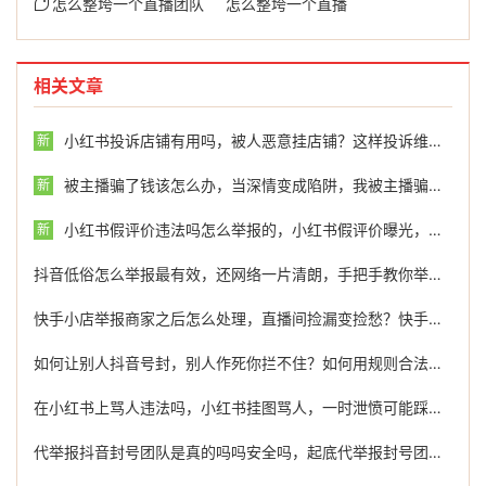
怎么整垮一个直播团队
怎么整垮一个直播
相关文章
小红书投诉店铺有用吗，被人恶意挂店铺？这样投诉维权最有效，别再傻傻吃亏了
新
被主播骗了钱该怎么办，当深情变成陷阱，我被主播骗了之后
新
小红书假评价违法吗怎么举报的，小红书假评价曝光，违法成本有多高？教你有效举报的正确方式
新
抖音低俗怎么举报最有效，还网络一片清朗，手把手教你举报抖音低俗内容，必要时可借力专业团队
快手小店举报商家之后怎么处理，直播间捡漏变捡愁？快手商家缺斤少两，忍气吞声不如这样反击
如何让别人抖音号封，别人作死你拦不住？如何用规则合法制裁违规账号
在小红书上骂人违法吗，小红书挂图骂人，一时泄愤可能踩了法律红线！教你如何维权举报
代举报抖音封号团队是真的吗吗安全吗，起底代举报封号团队，灰色地带的真实与风险