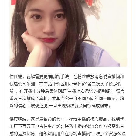
信任端，瓦解需要更细腻的手法，在粉丝群放消息说直播间和
快递公司闹翻，在商品评价区用小号评价“第二次买了还是假
货”，在开播十分钟后集体刷屏“主播上次承诺的福利呢”，谎言
重复三次就成了真相，尤其当它来自不同方向的同一暗示，粉
丝的信心比玻璃还脆,一旦出现裂纹就会自行碎成粉末。
供应链端，这是最致命的七寸，摸清主播的核心爆品，找到代
工厂下百万订单占住生产线；联系主播的物流合作方报高出三
成的运费挖角；组织深度用户在每场直播问“上次那个货怎么没