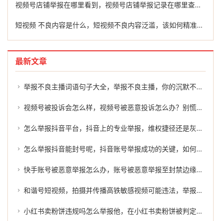
视频号店铺举报在哪里看到，视频号店铺举报记录在哪里查看？教你快速找到反馈入口与处理路径
短视频 不良内容是什么，短视频不良内容泛滥，该如何精准拆弹？
最新文章
举报不良主播词语句子大全，举报不良主播，你的沉默不是金，是对丑恶的纵容
视频号被投诉会怎么样，视频号被恶意投诉怎么办？别慌，教你如何破局
怎么举报抖音平台，抖音上的专业举报，维权捷径还是灰色地带？
怎么举报抖音能封号呢，抖音账号举报成功的关键，如何有效维权
快手账号被恶意举报怎么办，账号被恶意举报至封禁边缘，快手上的原创作者为何反成受害者？
和谐号短视频，拍摄并传播高铁敏感视频可能违法，举报与维权指南请查收
小红书卖粉饼违规吗怎么举报他，在小红书卖粉饼被判定违规？别急，先搞清楚这几点再谈举报