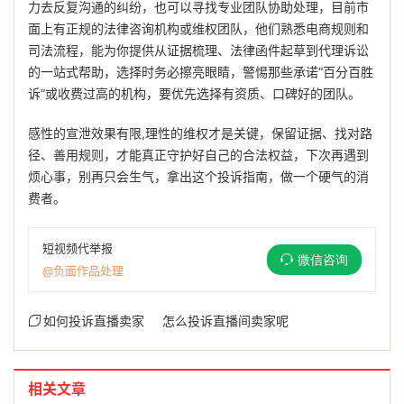
力去反复沟通的纠纷，也可以寻找专业团队协助处理，目前市
面上有正规的法律咨询机构或维权团队，他们熟悉电商规则和
司法流程，能为你提供从证据梳理、法律函件起草到代理诉讼
的一站式帮助，选择时务必擦亮眼睛，警惕那些承诺“百分百胜
诉”或收费过高的机构，要优先选择有资质、口碑好的团队。
感性的宣泄效果有限,理性的维权才是关键，保留证据、找对路
径、善用规则，才能真正守护好自己的合法权益，下次再遇到
烦心事，别再只会生气，拿出这个投诉指南，做一个硬气的消
费者。
短视频代举报
微信咨询
@负面作品处理
如何投诉直播卖家
怎么投诉直播间卖家呢
相关文章