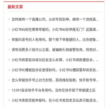
最新文章
怎样搞垮一个直播公司，从封号到封神，搞垮一个违规直播的另类售后服务
小红书纠纷在哪里举报的，小红书纠纷举报无门？这篇维权指南请收好
举报抖音号的人有用吗，那个按下举报键的人，比你想象的更勇敢
诱导消费多少钱可以立案，被骗刷礼物报警有用，但用对方法事半功倍
小红书商家投诉成功后会怎么处理，小红书退款遭投诉，商家该如何自救？
小红书吐槽被投诉名誉侵权吗，小红书吐槽踩雷却收到名誉侵权投诉？别让分享变成官司
怎么举报快手号让对方封禁，高效维权指南，快手账号举报的正确方式与专业协助
12381投诉快手平台有用吗，当你在快手按下举报键之后
小红书卖假货能举报吗，在小红书发现卖丑玩具可能违法？别急，教你如何冷静应对与举报