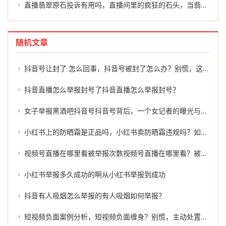
直播翡翠原石投诉有用吗，直播间里的疯狂的石头，当翡翠原石变成疯狂的投诉
随机文章
抖音号让封了 怎么回事，抖音号被封了怎么办？别慌，这几招或许能帮到你
抖音直播怎么举报封号了抖音直播怎么举报封号？
女子举报黑酒吧抖音号抖音号背后，一个女记者的曝光与揭露
小红书上的防晒霜是正品吗，小红书卖防晒霜违规吗？如何有效举报？
视频号直播在哪里看被举报次数视频号直播在哪里看？被举报次数的真相
小红书举报多久成功的啊从小红书举报到成功
抖音有人吸烟怎么举报的有人吸烟如何举报？
短视频负面案例分析，短视频负面缠身？别慌，主动处置才是正解