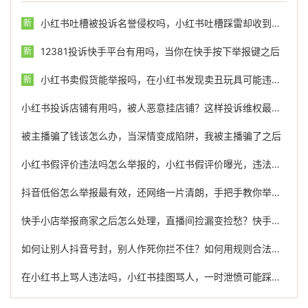
小红书吐槽被投诉名誉侵权吗，小红书吐槽踩雷却收到名誉侵权投诉？别让分享变成官司
新
12381投诉快手平台有用吗，当你在快手按下举报键之后
新
小红书卖假货能举报吗，在小红书发现卖丑玩具可能违法？别急，教你如何冷静应对与举报
新
小红书投诉店铺有用吗，被人恶意挂店铺？这样投诉维权最有效，别再傻傻吃亏了
被主播骗了钱该怎么办，当深情变成陷阱，我被主播骗了之后
小红书假评价违法吗怎么举报的，小红书假评价曝光，违法成本有多高？教你有效举报的正确方式
抖音低俗怎么举报最有效，还网络一片清朗，手把手教你举报抖音低俗内容，必要时可借力专业团队
快手小店举报商家之后怎么处理，直播间捡漏变捡愁？快手商家缺斤少两，忍气吞声不如这样反击
如何让别人抖音号封，别人作死你拦不住？如何用规则合法制裁违规账号
在小红书上骂人违法吗，小红书挂图骂人，一时泄愤可能踩了法律红线！教你如何维权举报