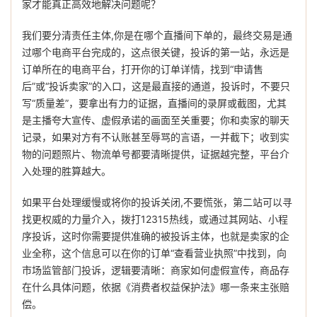
家才能真正高效地解决问题呢？
我们要分清责任主体,你是在哪个直播间下单的，最终交易是通
过哪个电商平台完成的，这点很关键，投诉的第一站，永远是
订单所在的电商平台，打开你的订单详情，找到“申请售
后”或“投诉卖家”的入口，这是最直接的通道，投诉时，不要只
写“质量差”，要拿出有力的证据，直播间的录屏或截图，尤其
是主播夸大宣传、虚假承诺的画面至关重要；你和卖家的聊天
记录，如果对方有不认账甚至辱骂的言语，一并截下；收到实
物的问题照片、物流单号都要清晰提供，证据越完整，平台介
入处理的胜算越大。
如果平台处理缓慢或将你的投诉关闭,不要慌张，第二站可以寻
找更权威的力量介入，拨打12315热线，或通过其网站、小程
序投诉，这时你需要提供准确的被投诉主体，也就是卖家的企
业全称，这个信息可以在你的订单“查看营业执照”中找到，向
市场监管部门投诉，逻辑要清晰：商家如何虚假宣传，商品存
在什么具体问题，依据《消费者权益保护法》哪一条来主张赔
偿。