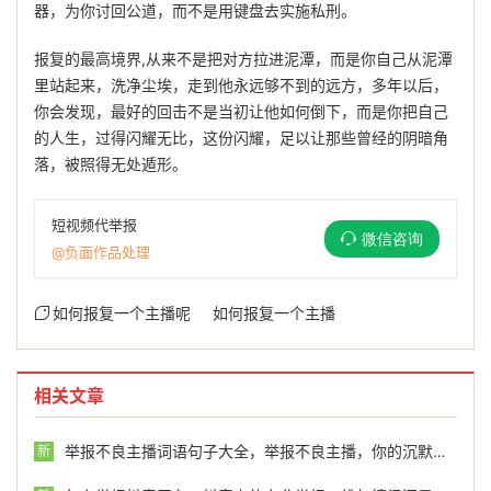
器，为你讨回公道，而不是用键盘去实施私刑。
报复的最高境界,从来不是把对方拉进泥潭，而是你自己从泥潭
里站起来，洗净尘埃，走到他永远够不到的远方，多年以后，
你会发现，最好的回击不是当初让他如何倒下，而是你把自己
的人生，过得闪耀无比，这份闪耀，足以让那些曾经的阴暗角
落，被照得无处遁形。
短视频代举报
微信咨询
@负面作品处理
如何报复一个主播呢
如何报复一个主播
相关文章
举报不良主播词语句子大全，举报不良主播，你的沉默不是金，是对丑恶的纵容
新