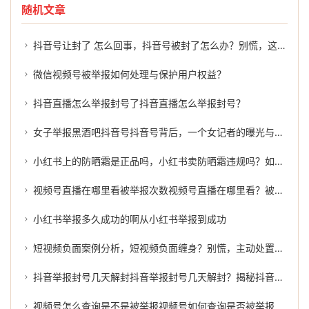
随机文章
抖音号让封了 怎么回事，抖音号被封了怎么办？别慌，这几招或许能帮到你
微信视频号被举报如何处理与保护用户权益？
抖音直播怎么举报封号了抖音直播怎么举报封号？
女子举报黑酒吧抖音号抖音号背后，一个女记者的曝光与揭露
小红书上的防晒霜是正品吗，小红书卖防晒霜违规吗？如何有效举报？
视频号直播在哪里看被举报次数视频号直播在哪里看？被举报次数的真相
小红书举报多久成功的啊从小红书举报到成功
短视频负面案例分析，短视频负面缠身？别慌，主动处置才是正解
抖音举报封号几天解封抖音举报封号几天解封？揭秘抖音平台的处罚机制及处理过程。
视频号怎么查询是不是被举报视频号如何查询是否被举报