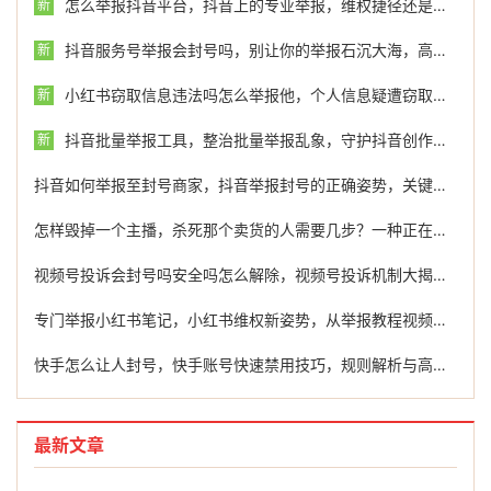
怎么举报抖音平台，抖音上的专业举报，维权捷径还是灰色地带？
新
抖音服务号举报会封号吗，别让你的举报石沉大海，高效处理抖音服务号侵权指南
新
小红书窃取信息违法吗怎么举报他，个人信息疑遭窃取？拆解小红书数据红线与维权路径
新
抖音批量举报工具，整治批量举报乱象，守护抖音创作生态
新
抖音如何举报至封号商家，抖音举报封号的正确姿势，关键时刻能派上用场
怎样毁掉一个主播，杀死那个卖货的人需要几步？一种正在被明码标价的直播间处刑艺术
视频号投诉会封号吗安全吗怎么解除，视频号投诉机制大揭秘，会被封号吗？如何保障账号安全？
专门举报小红书笔记，小红书维权新姿势，从举报教程视频，到专业团队护航
快手怎么让人封号，快手账号快速禁用技巧，规则解析与高效举报指南
最新文章