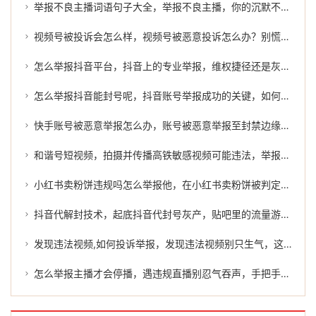
举报不良主播词语句子大全，举报不良主播，你的沉默不是金，是对丑恶的纵容
视频号被投诉会怎么样，视频号被恶意投诉怎么办？别慌，教你如何破局
怎么举报抖音平台，抖音上的专业举报，维权捷径还是灰色地带？
怎么举报抖音能封号呢，抖音账号举报成功的关键，如何有效维权
快手账号被恶意举报怎么办，账号被恶意举报至封禁边缘，快手上的原创作者为何反成受害者？
和谐号短视频，拍摄并传播高铁敏感视频可能违法，举报与维权指南请查收
小红书卖粉饼违规吗怎么举报他，在小红书卖粉饼被判定违规？别急，先搞清楚这几点再谈举报
抖音代解封技术，起底抖音代封号灰产，贴吧里的流量游戏与平台治理的隐秘战场
发现违法视频,如何投诉举报，发现违法视频别只生气，这份投诉指南请收好
怎么举报主播才会停播，遇违规直播别忍气吞声，手把手教你正确举报不良主播