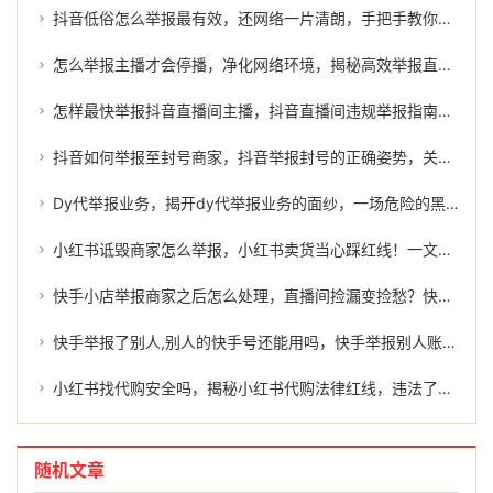
抖音低俗怎么举报最有效，还网络一片清朗，手把手教你举报抖音低俗内容，必要时可借力专业团队
怎么举报主播才会停播，净化网络环境，揭秘高效举报直播间的不二法门
怎样最快举报抖音直播间主播，抖音直播间违规举报指南，最快维权路径解析
抖音如何举报至封号商家，抖音举报封号的正确姿势，关键时刻能派上用场
Dy代举报业务，揭开dy代举报业务的面纱，一场危险的黑吃黑游戏
小红书诋毁商家怎么举报，小红书卖货当心踩红线！一文讲清侵权后果与举报指南
快手小店举报商家之后怎么处理，直播间捡漏变捡愁？快手商家缺斤少两，忍气吞声不如这样反击
快手举报了别人,别人的快手号还能用吗，快手举报别人账号后，究竟会发生什么？
小红书找代购安全吗，揭秘小红书代购法律红线，违法了吗？一文读懂正确举报姿势
随机文章