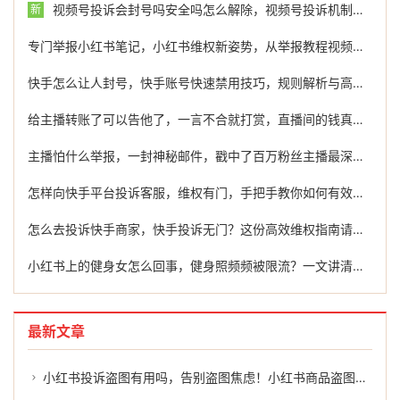
视频号投诉会封号吗安全吗怎么解除，视频号投诉机制大揭秘，会被封号吗？如何保障账号安全？
新
专门举报小红书笔记，小红书维权新姿势，从举报教程视频，到专业团队护航
快手怎么让人封号，快手账号快速禁用技巧，规则解析与高效举报指南
给主播转账了可以告他了，一言不合就打赏，直播间的钱真的覆水难收吗？关键看这一点
主播怕什么举报，一封神秘邮件，戳中了百万粉丝主播最深的恐惧
怎样向快手平台投诉客服，维权有门，手把手教你如何有效投诉快手平台的侵权内容
怎么去投诉快手商家，快手投诉无门？这份高效维权指南请收好
小红书上的健身女怎么回事，健身照频频被限流？一文讲清违规红线与举报操作指南
最新文章
小红书投诉盗图有用吗，告别盗图焦虑！小红书商品盗图最全投诉指南，原创商家必看