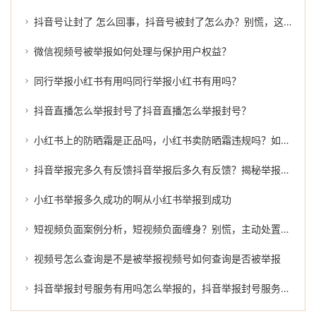
抖音号让封了 怎么回事，抖音号被封了怎么办？别慌，这几招或许能帮到你
微信视频号被举报如何处理与保护用户权益？
同行举报小红书有用吗同行举报小红书有用吗？
抖音直播怎么举报封号了抖音直播怎么举报封号？
小红书上的防晒霜是正品吗，小红书卖防晒霜违规吗？如何有效举报？
抖音举报完多久有反馈抖音举报后多久有反馈？揭秘举报结果的延迟
小红书举报多久成功的啊从小红书举报到成功
短视频负面案例分析，短视频负面缠身？别慌，主动处置才是正解
视频号怎么查询是不是被举报视频号如何查询是否被举报
抖音举报封号服务有用吗怎么举报的，抖音举报封号服务有用吗？怎么举报才能有效维权？