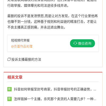
行政举报、媒体曝光和司法途径多线并进。
最狠的投诉不是发泄愤怒,而是让对方发现，在这个行业里他再
也赚不到一分钱，这种基于规则和利益链的精准打击，才能让
不良主播真正感到痛，并永远退出舞台。
短视频代举报
微信咨询
@负面作品处理
投诉主播最狠的方法
相关文章
抖音如何举报至封号商家，抖音举报封号的正确姿势，关键时刻能派上用场
新
怎样毁掉一个主播，杀死那个卖货的人需要几步？一种正在被明码标价的直播间处刑艺术
新