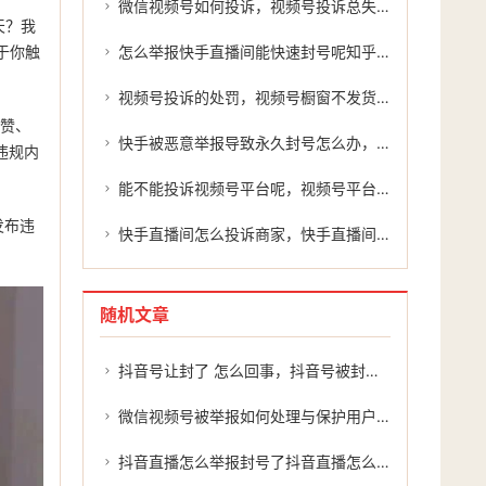
微信视频号如何投诉，视频号投诉总失败？掌握这3个核心方法，维权成功率翻倍
天？我
于你触
怎么举报快手直播间能快速封号呢知乎，快手直播间高效举报指南，这些技巧助你快速封禁违规账号
视频号投诉的处罚，视频号橱窗不发货被投诉会怎么样？这3个后果小店商家须知
点赞、
快手被恶意举报导致永久封号怎么办，快手不应成为恶意竞争的舆论牺牲品
违规内
能不能投诉视频号平台呢，视频号平台乱作为？你的投诉权其实比想象中更有力
发布违
快手直播间怎么投诉商家，快手直播间投诉全攻略，从自助维权到高效外援的实战指南
随机文章
抖音号让封了 怎么回事，抖音号被封了怎么办？别慌，这几招或许能帮到你
微信视频号被举报如何处理与保护用户权益？
抖音直播怎么举报封号了抖音直播怎么举报封号？