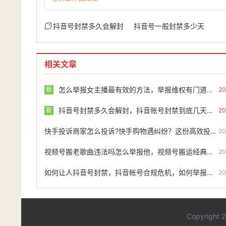
抖音号封禁多久会解封
抖音号一般封禁多少天
相关文章
怎么举报女主播最有效的方法，举报维权有门道，如何有效投诉违规女主播
新
20
抖音号封禁多久会解封，抖音账号封禁到底几天？这份刑期对照表请收好，关键时刻还能补救
新
20
快手投诉商家怎么投诉?快手购物遇纠纷？这份高效投诉指南请收好
20
视频号搬老歌曲违法吗怎么举报他，视频号搬运经典老歌，小心踩到法律红线！这份维权与举报指南请收好
20
如何让人抖音号封禁，抖音帐号合规危机，如何举报违规并寻求专业团队协助
20
Copyright 