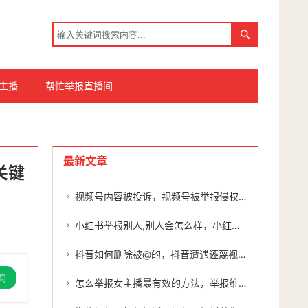
主播
帮忙举报直播间
最新文章
关键
视频号内容被投诉，视频号被举报侵权下架？别慌，三步教你化险为夷
小红书举报别人,别人会怎么样，小红书举报了别人，我的账号会被暗箱限流吗？
抖音如何删除被@的，抖音遭遇诬蔑视频？三步操作+专业外援助你高效维权
询
怎么举报女主播最有效的方法，举报维权有门道，如何有效投诉违规女主播