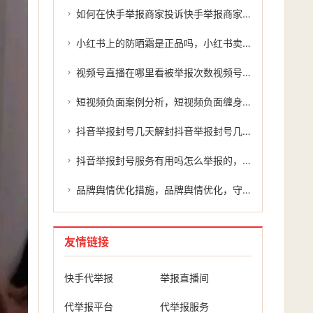
如何在快手举报商家投诉快手举报商家投诉的详细指南
小红书上的防晒霜是正品吗，小红书卖防晒霜违规吗？如何有效举报？
视频号直播在哪里看被举报次数视频号直播在哪里看？被举报次数的真相
短视频负面案例分析，短视频负面缠身？别慌，主动处置才是正解
抖音举报封号几天解封抖音举报封号几天解封？揭秘抖音平台的处罚机制及处理过程。
抖音举报封号服务有用吗怎么举报的，抖音举报封号服务有用吗？怎么举报才能有效维权？
品牌舆情优化措施，品牌舆情优化，守住声誉的生命线
友情链接
快手代举报
举报直播间
代举报平台
代举报服务