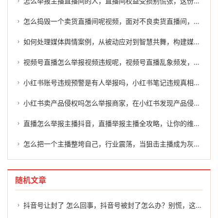
怎么举报主播直播间的人，直播间权益受损别慌张，这份实用举报指南请收好
怎么捣毁一个卖货直播间呢视频，面对不良卖货直播间，我们如何依法维护健康网络环境？
如何处理媒体舆情案例，从被动应对到智慧共舞，构建媒体舆情管理的新范式
视频号直播怎么举报视频违规呢，视频号直播乱象频发，正确举报方式与高效维权指南
小红书账号违规预警是有人举报吗，小红书笔记违规真相，不只是被举报那么简单
小红书卖产品侵权吗怎么举报商家，在小红书发现产品侵权，我该如何有效举报？
直播怎么举报主播抖音，直播举报主播全攻略，让你的维权不再迷路
怎么把一个主播整垮自己，行业震荡，当狙击主播成为灰色产业链，我们该反思什么？
随机文章
抖音号让封了 怎么回事，抖音号被封了怎么办？别慌，这几招或许能帮到你