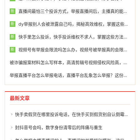
直播间最怕三个投诉方式，举报直播间后，主播真的能查到是我吗？真相与对策一次说清
新
dy举报别人会被泄露自己吗，揭秘高效维权，掌握这些关键步骤，让dy举报不再石沉大海
新
快手里怎么投诉，快手投诉维权不求人，掌握这些方法让你轻松应对
新
视频号有举报会限流吗怎么办，视频号被举报真的会限流吗？深度解析与应对策略，建议收藏
新
被诈骗报案材料怎么写样本，高清剪辑号视频侵权风险高，这份维权指南请收好
举报直播平台怎么举报电话，直播平台乱象怎么举报？这份维权指南请收好
最新文章
快手卖假货在哪里投诉电话，在快手买到假货别自认倒霉！这份维权指南请收好
封抖音号会吗，数字身份清零后的阵痛与重生