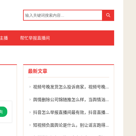
主播
帮忙举报直播间
最新文章
视频号晚发货怎么投诉商家，视频号晚发货怎么办？两步投诉让商家赔了时间又赔钱
舆情删除公司锦随推怎么样，当舆情汹涌时，我们该如何理性面对删除这件事
询
抖音怎么举报直播间最有效，抖音直播举报全攻略，从自助操作到专业维权
短视频负面舆论是什么，别让谣言跑得比真相快，理性看待短视频时代的信息风暴