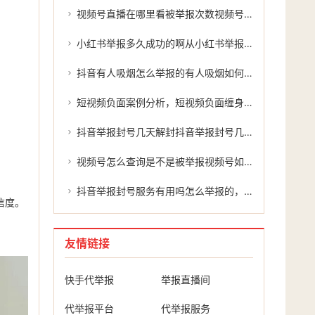
视频号直播在哪里看被举报次数视频号直播在哪里看？被举报次数的真相
小红书举报多久成功的啊从小红书举报到成功
抖音有人吸烟怎么举报的有人吸烟如何举报？
短视频负面案例分析，短视频负面缠身？别慌，主动处置才是正解
抖音举报封号几天解封抖音举报封号几天解封？揭秘抖音平台的处罚机制及处理过程。
。
视频号怎么查询是不是被举报视频号如何查询是否被举报
抖音举报封号服务有用吗怎么举报的，抖音举报封号服务有用吗？怎么举报才能有效维权？
信度。
友情链接
快手代举报
举报直播间
代举报平台
代举报服务