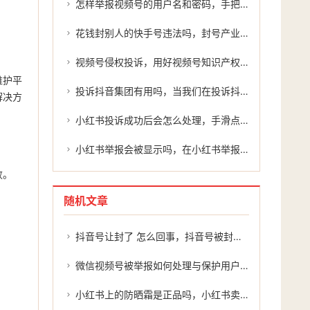
怎样举报视频号的用户名和密码，手把手教你如何正确举报视频号违规用户，必要时可寻求专业团队支持
花钱封别人的快手号违法吗，封号产业链暗流，当花钱消灾成为网络复仇工具
视频号侵权投诉，用好视频号知识产权投诉入口，别让自己的品牌沦为流量的嫁衣
维护平
投诉抖音集团有用吗，当我们在投诉抖音集团时，究竟是在争取什么？
解决方
小红书投诉成功后会怎么处理，手滑点错投诉？别慌，小红书误操作撤回指南请收好
小红书举报会被显示吗，在小红书举报违规信息，远比你想象中有好处
败。
随机文章
抖音号让封了 怎么回事，抖音号被封了怎么办？别慌，这几招或许能帮到你
微信视频号被举报如何处理与保护用户权益？
小红书上的防晒霜是正品吗，小红书卖防晒霜违规吗？如何有效举报？