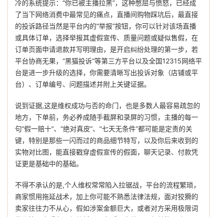
冷的系统提示：“你已被主播拉黑”，这种憋屈与愤怒，已经成
了当下网络消费中最常见的痛点，直播间购物踩坑后，最直接
的投诉路径当然是平台内的“举报”按钮，你可以针对该场直播
或具体订单，选择举报其虚假宣传、质量问题或疑似售假，在
订单页面申请退款并写明理由，是开启纠纷处理的第一步，若
平台协商无果，“黑猫投诉”等第三方平台以及全国12315网络平
台是进一步升级的选择，你需要清晰写出投诉对象（店铺或平
台）、订单编号、问题描述并附上关键证据。
说到证据,这是维权成功与否的命门，也是多数人最容易疏忽的
地方，下单前，务必养成随手截屏和录屏的习惯，主播的每一
句“假一赔十”、“绝对真皮”、“七天无条件”都可能是定责的关
键，特别是那些一闪而过的商品细节特写，以及你后来收到的
实物对比图，能直接戳穿虚假宣传的假面，聊天记录、付款凭
证更是基础中的基础。
不得不承认的是,个人维权常常陷入拉锯战，平台的流程繁琐，
商家惯用拖延战术，加上你可能不熟悉法律法规，面对狡猾的
卖家往往力不从心，假如涉案金额巨大，或者对方采用极限词