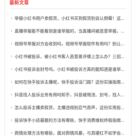
最新文章
举报小红书用户卖假货，小红书买到假货别自认倒霉！这5个举报路径让商家无处可逃
直播举报能不能看到是谁举报的，当直播间被恶意举报，除了愤怒你还能做什么？
视频号举报对方会收到吗，视频号举报软件有用吗？别让捷径变弯路
小红书被投诉，被小红书客人恶意差评缠上怎么办？三招从容化解
小红书投诉会封号吗，小红书被投诉方真的能知道是谁举报的吗？一文讲透背后机制
如何在快手投诉主播呢，快手投诉没门路？这份实操指南帮你少走弯路
抖音找人投诉业务有用吗知乎，抖音被限流、封号，找人投诉到底有没有用？
怎么投诉主播卖假货，主播违规别忍气吞声，这份实用投诉指南教你理智维权
投诉快手小店最狠的方法有哪些，快手消费维权终极指南，不扯皮不内耗，让专业团队替你拿回血汗钱
舆情处理方法有哪些，面对舆情风暴，与其硬扛不如学会借力