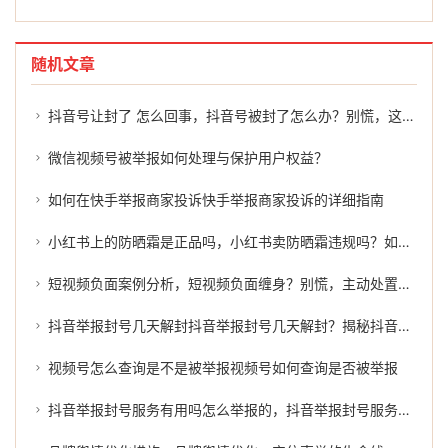
随机文章
抖音号让封了 怎么回事，抖音号被封了怎么办？别慌，这几招或许能帮到你
微信视频号被举报如何处理与保护用户权益？
如何在快手举报商家投诉快手举报商家投诉的详细指南
小红书上的防晒霜是正品吗，小红书卖防晒霜违规吗？如何有效举报？
短视频负面案例分析，短视频负面缠身？别慌，主动处置才是正解
抖音举报封号几天解封抖音举报封号几天解封？揭秘抖音平台的处罚机制及处理过程。
视频号怎么查询是不是被举报视频号如何查询是否被举报
抖音举报封号服务有用吗怎么举报的，抖音举报封号服务有用吗？怎么举报才能有效维权？