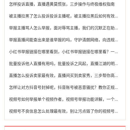
怎样投诉直播，直播遇黄莫慌张，三步操作与终极维权指南
被主播拉黑了怎么投诉投诉主播呢，被主播拉黑后如何有效投诉？这份维权指南请收好
举报主播骂人怎么举报，面对辱骂主播，我们的沉默正在助长网络戾气
举报直播间能查出来是谁举报的吗，守护清朗网络，向违规直播间说不
小红书举报链接在哪里看到，小红书举报链接在哪里看？一篇讲透查找方法和高效处理技巧
批量投诉他人直播有用吗，批量投诉之风起，直播江湖的明枪与暗箭
直播怎么投诉卖家最有效，直播间买到卖家秀，三步帮你高效维权
怎样让对方抖音号封掉呢，抖音账号被恶意骚扰？教你正规维权途径，保护自己远离网络暴力
视频号如何举报单个视频作者，视频号举报功能详解，一个按键或许不够，专业团队能帮你走完最后一公里
视频号不良信息怎么处理最有效，别让污点毁了你的视频号，高效清除不良信息的行动指南