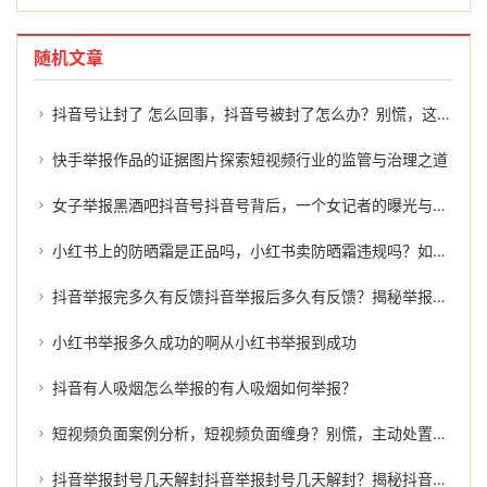
随机文章
抖音号让封了 怎么回事，抖音号被封了怎么办？别慌，这几招或许能帮到你
快手举报作品的证据图片探索短视频行业的监管与治理之道
女子举报黑酒吧抖音号抖音号背后，一个女记者的曝光与揭露
小红书上的防晒霜是正品吗，小红书卖防晒霜违规吗？如何有效举报？
抖音举报完多久有反馈抖音举报后多久有反馈？揭秘举报结果的延迟
小红书举报多久成功的啊从小红书举报到成功
抖音有人吸烟怎么举报的有人吸烟如何举报？
短视频负面案例分析，短视频负面缠身？别慌，主动处置才是正解
抖音举报封号几天解封抖音举报封号几天解封？揭秘抖音平台的处罚机制及处理过程。