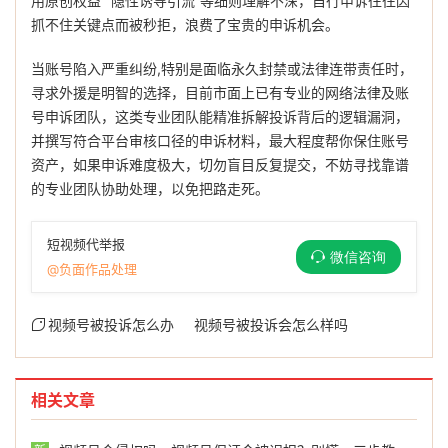
用原创权益”“隐性诱导引流”等细则理解不深，自行申诉往往因
抓不住关键点而被秒拒，浪费了宝贵的申诉机会。
当账号陷入严重纠纷,特别是面临永久封禁或法律连带责任时，
寻求外援是明智的选择，目前市面上已有专业的网络法律及账
号申诉团队，这类专业团队能精准拆解投诉背后的逻辑漏洞，
并撰写符合平台审核口径的申诉材料，最大程度帮你保住账号
资产，如果申诉难度极大，切勿盲目反复提交，不妨寻找靠谱
的专业团队协助处理，以免把路走死。
短视频代举报
微信咨询
@负面作品处理
视频号被投诉怎么办
视频号被投诉会怎么样吗
相关文章