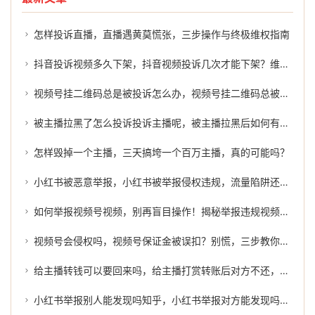
怎样投诉直播，直播遇黄莫慌张，三步操作与终极维权指南
抖音投诉视频多久下架，抖音视频投诉几次才能下架？维权路上的真相与捷径
视频号挂二维码总是被投诉怎么办，视频号挂二维码总被投诉？你踩的坑里，藏着裁判的误判
被主播拉黑了怎么投诉投诉主播呢，被主播拉黑后如何有效投诉？这份维权指南请收好
怎样毁掉一个主播，三天搞垮一个百万主播，真的可能吗？
小红书被恶意举报，小红书被举报侵权违规，流量陷阱还是监管警钟？
如何举报视频号视频，别再盲目操作！揭秘举报违规视频号的正确思路与最佳方法
视频号会侵权吗，视频号保证金被误扣？别慌，三步教你有效投诉与维权
给主播转钱可以要回来吗，给主播打赏转账后对方不还，除了认栽你还能做这三件事
小红书举报别人能发现吗知乎，小红书举报对方能发现吗？一篇给你讲明白