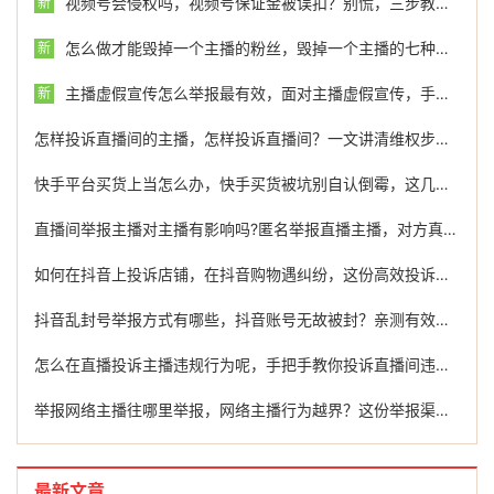
视频号会侵权吗，视频号保证金被误扣？别慌，三步教你有效投诉与维权
新
怎么做才能毁掉一个主播的粉丝，毁掉一个主播的七种捷径
新
主播虚假宣传怎么举报最有效，面对主播虚假宣传，手把手教你如何有效举报维权
新
怎样投诉直播间的主播，怎样投诉直播间？一文讲清维权步骤，关键时刻能帮到你
快手平台买货上当怎么办，快手买货被坑别自认倒霉，这几招帮你把钱追回来
直播间举报主播对主播有影响吗?匿名举报直播主播，对方真的能查到是你吗？一文讲清平台规则与隐私保护
如何在抖音上投诉店铺，在抖音购物遇纠纷，这份高效投诉指南请收好，维权其实并不难
抖音乱封号举报方式有哪些，抖音账号无故被封？亲测有效的举报申诉渠道请收好
怎么在直播投诉主播违规行为呢，手把手教你投诉直播间违规行为，这几个方法最管用
举报网络主播往哪里举报，网络主播行为越界？这份举报渠道指南请收好
最新文章