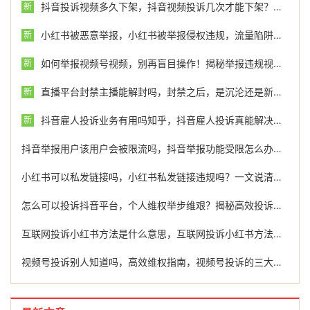
抖音投诉视频多久下架，抖音视频投诉几次才能下架？维权路上的真相与捷径
新
小红书被恶意举报，小红书被举报侵权违规，流量陷阱还是监管警钟？
新
如何举报视频号视频，别再盲目操作！揭秘举报违规视频号的正确思路与最佳方法
新
直播平台封禁主播能解封吗，封禁之后，是沉沦还是新生？
新
抖音雇人投诉业务有用吗知乎，抖音雇人投诉真能解决问题？花冤枉钱不如找专业团队
新
抖音举报用户该用户会被限流吗，抖音举报功能受限怎么办？冷静应对，维权之路不止一条
小红书可以私发链接吗，小红书私发链接违规吗？一文说清规则与举报指南
怎么可以投诉抖音平台，个人维权举步维艰？揭秘高效投诉抖音平台的实战策略
互联网投诉小红书方法是什么意思，互联网投诉小红书方法是什么？一篇讲透官方渠道与避坑指南
视频号投诉别人知道吗，高效维权指南，视频号投诉的三大核心技巧