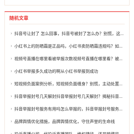
随机文章
抖音号让封了 怎么回事，抖音号被封了怎么办？别慌，这几招或许能帮到你
小红书上的防晒霜是正品吗，小红书卖防晒霜违规吗？如何有效举报？
视频号直播在哪里看被举报次数视频号直播在哪里看？被举报次数的真相
小红书举报多久成功的啊从小红书举报到成功
短视频负面案例分析，短视频负面缠身？别慌，主动处置才是正解
抖音举报封号几天解封抖音举报封号几天解封？揭秘抖音平台的处罚机制及处理过程。
抖音举报封号服务有用吗怎么举报的，抖音举报封号服务有用吗？怎么举报才能有效维权？
品牌舆情优化措施，品牌舆情优化，守住声誉的生命线
投诉直播公司，代投诉直播团队，维权捷径，还是暗藏风险？