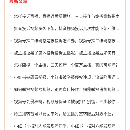
最新文章
怎样投诉直播，直播遇黄莫慌张，三步操作与终极维权指南
抖音投诉视频多久下架，抖音视频投诉几次才能下架？维权路上的真相与捷径
视频号挂二维码总是被投诉怎么办，视频号挂二维码总被投诉？你踩的坑里，藏着裁判的误判
被主播拉黑了怎么投诉投诉主播呢，被主播拉黑后如何有效投诉？这份维权指南请收好
怎样毁掉一个主播，三天搞垮一个百万主播，真的可能吗？
小红书被恶意举报，小红书被举报侵权违规，流量陷阱还是监管警钟？
如何举报视频号视频，别再盲目操作！揭秘举报违规视频号的正确思路与最佳方法
视频号会侵权吗，视频号保证金被误扣？别慌，三步教你有效投诉与维权
给主播转钱可以要回来吗，给主播打赏转账后对方不还，除了认栽你还能做这三件事
小红书举报别人能发现吗知乎，小红书举报对方能发现吗？一篇给你讲明白