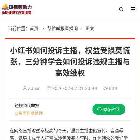
当前位置：
首页
帮忙举报直播间
正文


小红书如何投诉主播，权益受损莫慌
张，三分钟学会如何投诉违规主播与
高效维权
admin
2026-07-07 01:30:44
934
短视频代举报
微信咨询
@负面作品处理
在网络直播渗透率极高的今天，遇到主播虚假宣传、言语辱
骂、诱导未成年人打赏或涉黄涉暴内容时，作为观众的我们常