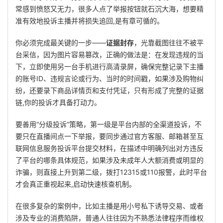
常感到愤怒又无力，很多人点了举报按钮就石沉大海，想要精
准有效地投诉主播并将损失追回,是有章可循的。
你必须完成最关键的一步——
证据封存
，光靠截图往往不被平
台采信，因为图片容易篡改，正确的做法是：在发现违规的当
下，立即使用另一台手机进行高清录屏，确保完整记录下主播
的账号ID、违规言论或行为、当时的时间戳，如果涉及购物纠
纷，还要录下商品详情页和支付凭证，只有形成了完整的证据
链,你的投诉才具备打动力。
要善用“分级投诉”策略，第一级是平台内部的全渠道投诉，不
要只在直播间点一下举报，要同步通过官方客服、邮箱甚至互
联网信息服务投诉平台提交材料，在描述中明确列出对方违反
了平台的哪条具体规范，如果涉及未成年人大额消费或明显的
诈骗，则直接上升到第二级，拨打12315或110报警，此时平台
才会真正重视起来,启动快速核查机制。
在很多复杂的案例中，比如主播是用小号私下诱导交易、或者
涉及专业的消费陷阱，普通人往往因为不熟悉法律程序而维权