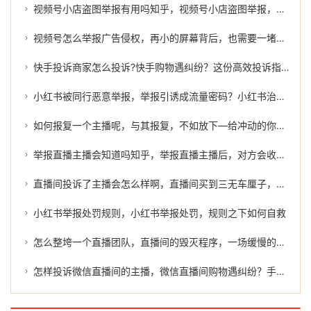
视频号小店盗图举报有用吗知乎，视频号小店盗图举报，真的有用吗？一位老卖家的血泪史
视频号怎么举报广告侵权，再小的屏幕背后，也需要一堵防火墙—视频号广告举报指南
快手投诉商家怎么投诉?快手购物遇纠纷？这份高效投诉指南请收好
小红书被同行恶意举报，举报引诱成流量密码？小红书治理困境引行业思考
如何报复一个主播呢，与其报复，不如放下—给冲动的你一个冷静的建议
举报直播主播会知道吗知乎，举报直播主播后，对方会收到通知吗？一文讲透底层逻辑
直播间投诉了主播会怎么样啊，直播间买到三无车厘子，我偏要较这个真
小红书举报处罚规则，小红书举报处罚，规则之下如何自救
怎么整垮一个直播团队，直播间的毁灭程序，一场缓慢的自杀如何被加速完成
怎样投诉微信直播间的主播，微信直播间购物遇纠纷？手把手教你高效维权途径