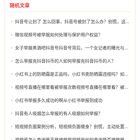
随机文章
抖音号让封了 怎么回事，抖音号被封了怎么办？别慌，这几招或许能帮到你
微信视频号被举报如何处理与保护用户权益？
女子举报黑酒吧抖音号抖音号背后，一个女记者的曝光与揭露
怎么举报充抖音抖币的人如何举报充抖音抖币的人？
小红书上的防晒霜是正品吗，小红书卖防晒霜违规吗？如何有效举报？
视频号直播在哪里看被举报次数视频号直播在哪里看？被举报次数的真相
小红书举报多久成功的啊从小红书举报到成功
抖音有人吸烟怎么举报的有人吸烟如何举报？
短视频负面案例分析，短视频负面缠身？别慌，主动处置才是正解
视频号怎么查询是不是被举报视频号如何查询是否被举报