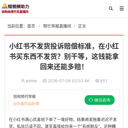
当前位置：
首页
帮忙举报直播间
正文


小红书不发货投诉赔偿标准，在小红
书买东西不发货？别干等，这钱能拿
回来还能多赔！
admin
2026-07-06 02:03:46
851
短视频代举报
微信咨询
@负面作品处理
在小红书满心欢喜地下单了一堆好物，结果商家拖着迟迟不发
货，私信已读不回，甚至直接给你来一个“系统默反”，这种糟