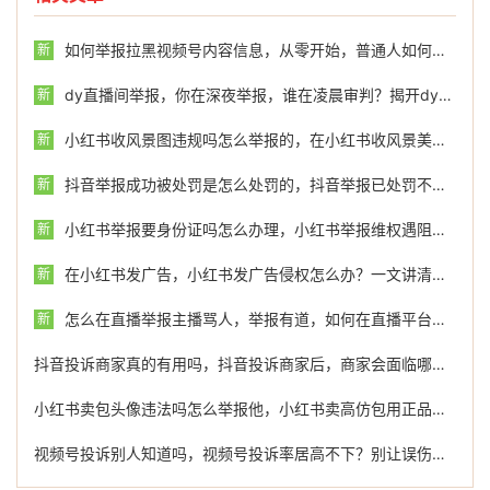
如何举报拉黑视频号内容信息，从零开始，普通人如何有效举报并拉黑违规视频号内容
新
dy直播间举报，你在深夜举报，谁在凌晨审判？揭开dy举报区背后的隐秘江湖
新
小红书收风景图违规吗怎么举报的，在小红书收风景美图，小心踩中违规红线！手把手教你如何举报
新
抖音举报成功被处罚是怎么处罚的，抖音举报已处罚不等于封号，警惕灰色服务陷阱
新
小红书举报要身份证吗怎么办理，小红书举报维权遇阻，被要求传身份证怎么办？一文说清
新
在小红书发广告，小红书发广告侵权怎么办？一文讲清界限与举报攻略
新
怎么在直播举报主播骂人，举报有道，如何在直播平台上理性维权，守护清朗空间
新
抖音投诉商家真的有用吗，抖音投诉商家后，商家会面临哪些严重后果？资深运营团队为你深度解析
小红书卖包头像违法吗怎么举报他，小红书卖高仿包用正品图做头像？违法风险与举报指南
视频号投诉别人知道吗，视频号投诉率居高不下？别让误伤拖垮你的生意