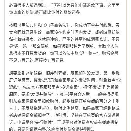
心事很多人都遇到过，千万别以为只能申请退款了事，这里面
你该拿的赔偿,很可能比你付的货款还多。
按照《民法典》和《电子商务法》，你成功下单并付款后，买
卖合同就已经生效，商家没在约定时间内发货，或者缺货却依
然挂着链接卖，这就是违约，严重的甚至构成消费欺诈，不只
是“退一赔一”那么简单，如果遇到那种为了刷单、套取个人信
息根本不打算发货的，你可以依法主张“退一赔三”，赔偿金额
不足五百元的,直接按五百元算。
想要拿到这笔赔偿，顺序别弄错，发现超时没发货，第一步截
屏订单页面、催发货记录和商家承诺的发货时间，别急着点“仅
退款”，先去官方客服那里点“投诉商家”，把“不发货”列为投诉
原因，要求“发货并赔偿”，小红书平台介入后，一般会根据规
则从商家保证金里扣款赔付，起步就是订单金额的百分之十到
三十，不发货拖延越久，赔付比例越高，如果商家已经跑路或
者店铺保证金都扣空了，也别慌，坚持在订单页的官方渠道投
诉，申请平台“先行赔付”，正规平台对消费者权益有兜底机制
的，只要你证据完整,这笔垫付赔偿金很快到账。