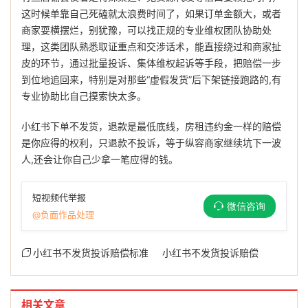
这时候单靠自己死磕就太浪费时间了，如果订单金额大，或者
商家耍横摆烂，别犹豫，可以找正规的专业维权团队协助处
理，这类团队熟悉取证重点和交涉话术，能直接绕过和商家扯
皮的环节，通过批量投诉、集体维权起诉等手段，把赔偿一步
到位地追回来，特别是对那些“虚假发货”后下架链接跑路的,有
专业协助比自己摸索快太多。
小红书下单不发货，退款是最低底线，房租违约金一样的赔偿
是你应得的权利，只退款不投诉，等于纵容商家继续坑下一波
人,还会让你自己少拿一笔应得的钱。
短视频代举报
微信咨询
@负面作品处理
小红书不发货投诉赔偿标准
小红书不发货投诉赔偿
相关文章