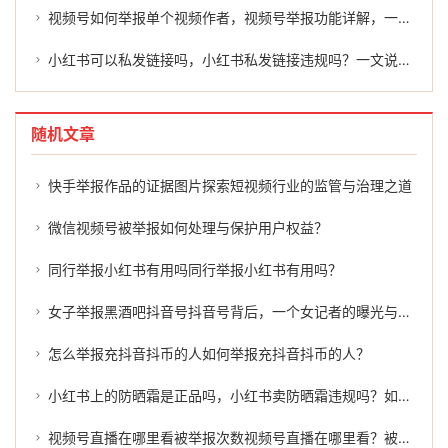
视频号如何举报单个视频作者，视频号举报功能详解，一个按键或许不够，专业团队能帮你走完最后一公里
小红书可以私发链接吗，小红书私发链接违规吗？一文说清规则与举报指南
随机文章
快手举报作品的证据图片探索短视频行业的监管与治理之道
微信视频号被举报如何处理与保护用户权益？
同行举报小红书有用吗同行举报小红书有用吗？
女子举报黑酒吧抖音号抖音号背后，一个女记者的曝光与揭露
怎么举报充抖音抖币的人如何举报充抖音抖币的人？
小红书上的防晒霜是正品吗，小红书卖防晒霜违规吗？如何有效举报？
视频号直播在哪里看被举报次数视频号直播在哪里看？被举报次数的真相