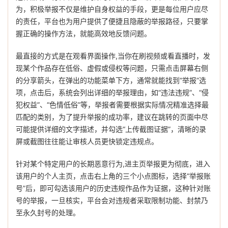
为，积极举报不仅是维护自身权益的手段，更是每位用户应尽
的责任，平台也为用户提供了便捷且隐蔽的举报路径，只要掌
握正确的操作方法，就能高效地反馈问题。
最直接的方式是在观看界面操作,当你在刷视频或看直播时，发
现某个作品存在低俗、虚假或侵权等问题，只需点击屏幕右侧
的分享箭头，在弹出的功能菜单下方，通常就能找到“举报”选
项，点击后，系统会列出详细的举报理由，如“违法违规”、“侵
犯权益”、“色情低俗”等，举报者需要根据实际情况精准选择最
匹配的类别，为了提升举报的成功率，建议在跳转的页面中尽
可能提供详细的文字描述，并勾选“上传截图证据”，清晰的录
屏或截图往往能让审核人员更快锁定违规点。
针对某个特定用户的长期恶意行为,进主页举报更为彻底，进入
该用户的个人主页，点击右上角的三个小点图标，选择“举报账
号”后，即可勾选该用户的历史违规作品作为证据，这种针对账
号的举报，一旦核实，平台会对违规者采取限制功能、封禁乃
至永久封号的处理。