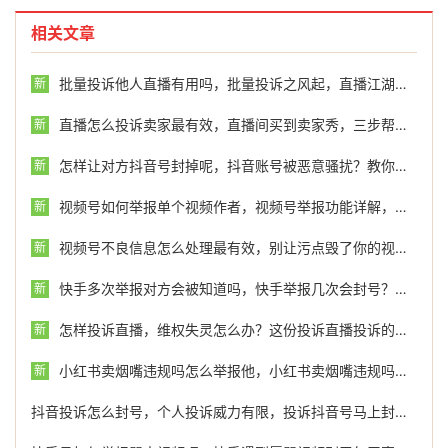
相关文章
批量投诉他人直播有用吗，批量投诉之风起，直播江湖的明枪与暗箭
新
直播怎么投诉卖家最有效，直播间买到卖家秀，三步帮你高效维权
新
怎样让对方抖音号封掉呢，抖音账号被恶意骚扰？教你正规维权途径，保护自己远离网络暴力
新
视频号如何举报单个视频作者，视频号举报功能详解，一个按键或许不够，专业团队能帮你走完最后一公里
新
视频号不良信息怎么处理最有效，别让污点毁了你的视频号，高效清除不良信息的行动指南
新
快手多次举报对方会被知道吗，快手举报几次会封号？真相可能和你想的不一样
新
怎样投诉直播，维权失灵怎么办？这份投诉直播投诉的反杀指南请收好
新
小红书卖烟嘴违规吗怎么举报他，小红书卖烟嘴违规吗？举报方法和专业处理建议
新
抖音投诉怎么封号，个人投诉威力有限，投诉抖音号马上封号只是幻想，专业协助才是关键