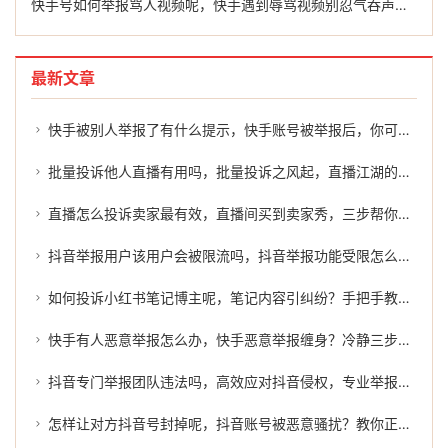
快手号如何举报骂人视频呢，快手遇到辱骂视频别忍气吞声，官方举报加第三方协助让你快速维权
最新文章
快手被别人举报了有什么提示，快手账号被举报后，你可能会收到这几种通知，内附应对方案
批量投诉他人直播有用吗，批量投诉之风起，直播江湖的明枪与暗箭
直播怎么投诉卖家最有效，直播间买到卖家秀，三步帮你高效维权
抖音举报用户该用户会被限流吗，抖音举报功能受限怎么办？冷静应对，维权之路不止一条
如何投诉小红书笔记博主呢，笔记内容引纠纷？手把手教你如何正确投诉小红书博主
快手有人恶意举报怎么办，快手恶意举报缠身？冷静三步走，必要时寻求专业助力
抖音专门举报团队违法吗，高效应对抖音侵权，专业举报团队的幕后力量
怎样让对方抖音号封掉呢，抖音账号被恶意骚扰？教你正规维权途径，保护自己远离网络暴力