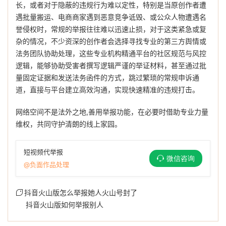
长，或者对于隐蔽的违规行为难以定性，特别是当原创作者遭
遇批量搬运、电商商家遇到恶意竞争诋毁、或公众人物遭遇名
誉侵权时，常规的举报往往难以迅速止损，对于这类紧急或复
杂的情况，不少资深的创作者会选择寻找专业的第三方舆情或
法务团队协助处理，这些专业机构精通平台的社区规范与风控
逻辑，能够协助受害者撰写逻辑严谨的举证材料，甚至通过批
量固定证据和发送法务函件的方式，跳过繁琐的常规申诉通
道，直接与平台建立高效沟通，实现快速精准的违规打击。
网络空间不是法外之地,善用举报功能，在必要时借助专业力量
维权，共同守护清朗的线上家园。
短视频代举报
微信咨询
@负面作品处理
抖音火山版怎么举报她人火山号封了
抖音火山版如何举报别人