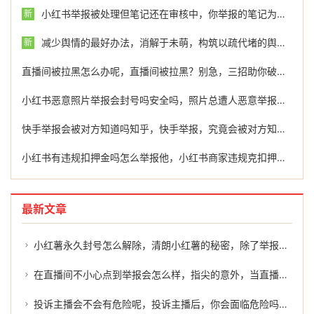
小红书举报被处理但笔记还在审核中，你举报的笔记为什么明明已处理，却还挂在那？小红书审核的底层逻辑，终于有人说透了
新
减少舆情的最好办法，消解于未萌，构筑以疏代堵的舆情减震带
新
直播间被拉黑怎么办呢，直播间被拉黑？别急，三招助你破局重生，内行人都用最后一招
小红书恶意照片举报会封号吗安全吗，照片总遭人恶意举报快封号了？先别慌，弄清这三点才是关键
快手举报会被对方知道吗知乎，快手举报，究竟会被对方知道吗？一篇讲明白！
小红书有违规扣押金吗怎么举报他，小红书商家违规克扣押金？手把手教你正确举报维权
最新文章
小红薯永久封号怎么解除，清朗小红薯的秘密，除了举报，你还有第三条路
在直播间不小心点到举报会怎么样，指尖的意外，当直播间里的举报轻轻落下
投诉主播会不会有危险呢，投诉主播后，你会面临危险吗？带你拆解背后的风险与应对