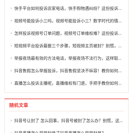
快手平台如何投诉店家电话，快手购物遇纠纷？这份投诉维权指南请收好，关键时刻还能找帮手
视频号能投诉小三吗，视频号能投诉小三？数字时代的情感冒角与冷静思考
怎样投诉视频号订单问题，视频号订单维权难？这份投诉指南请收好，内行人都这么处理
短视频平台投诉最狠三个步骤，短视频主页被封？别慌，理性申诉与专业协作是解冻的关键
举报夜场最有效的方法电话，举报夜场不法行为，这样取证才最有效
抖音售假怎么举报投诉，抖音售假坚决不纵容！教你如何高效举报维权
直播怎么投诉主播呢，直播维权有门道，手把手教你如何有效投诉违规主播
随机文章
抖音号让封了 怎么回事，抖音号被封了怎么办？别慌，这几招或许能帮到你
抖音直播怎么举报封号了抖音直播怎么举报封号？