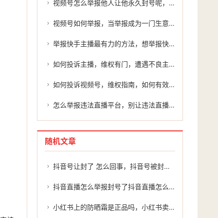
视频号怎么举报他人让他永久封号呢，有效举报违规账号，你需要了解的正确流程
视频号如何举报，当举报成为一门生意，视频号生态背后的隐忧与应对
举报快手主播最有力的方法，想举报快手里的主播，别让孤勇者的心血白费
如何投诉主播，维权有门，遭遇不良主播，这样投诉最有效
如何投诉视频号，维权指南，如何有效投诉微信视频号团队？专业渠道与策略解析
怎么举报违法直播平台，别让违法直播野蛮生长，这份举报指南请收好
随机文章
抖音号让封了 怎么回事，抖音号被封了怎么办？别慌，这几招或许能帮到你
抖音直播怎么举报封号了抖音直播怎么举报封号？
小红书上的防晒霜是正品吗，小红书卖防晒霜违规吗？如何有效举报？