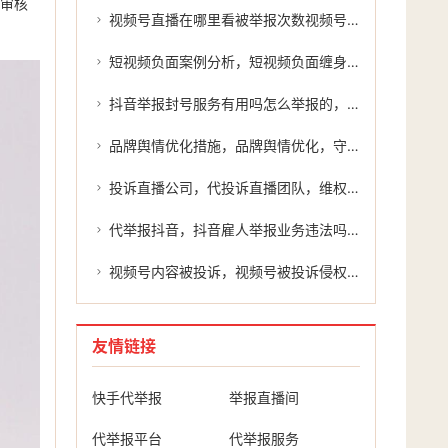
行审核
视频号直播在哪里看被举报次数视频号直播在哪里看？被举报次数的真相
短视频负面案例分析，短视频负面缠身？别慌，主动处置才是正解
抖音举报封号服务有用吗怎么举报的，抖音举报封号服务有用吗？怎么举报才能有效维权？
品牌舆情优化措施，品牌舆情优化，守住声誉的生命线
投诉直播公司，代投诉直播团队，维权捷径，还是暗藏风险？
代举报抖音，抖音雇人举报业务违法吗？如何正确举报？
视频号内容被投诉，视频号被投诉侵权，一定要先确认是否真的侵权吗？
友情链接
快手代举报
举报直播间
代举报平台
代举报服务