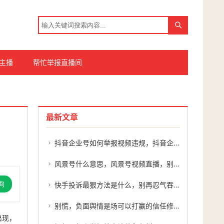
主播
帮忙举报直播间
最新文章
抖音企业号如何举报视频违规，抖音企业号被侵权？手把手教你高效举报维权
风景号什么意思，风景号视频直播，别让美景误入禁区
询
快手投诉最狠方法是什么，别再忍气吞声！实测快手投诉最狠的方法，原来藏在这几步里
别慌，负面舆情是场可以打赢的信任修复战
出现，