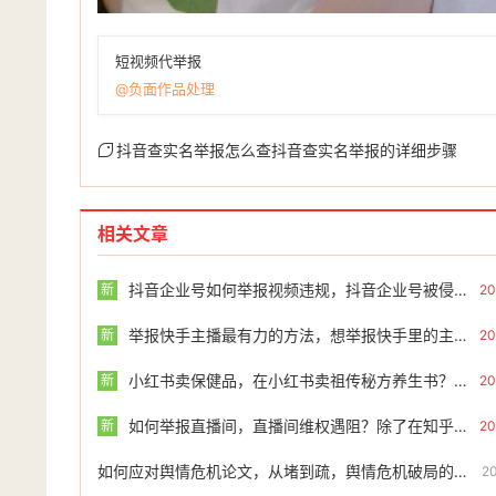
短视频代举报
@负面作品处理
抖音查实名举报怎么查抖音查实名举报的详细步骤
相关文章
抖音企业号如何举报视频违规，抖音企业号被侵权？手把手教你高效举报维权
新
20
举报快手主播最有力的方法，想举报快手里的主播，别让孤勇者的心血白费
新
20
小红书卖保健品，在小红书卖祖传秘方养生书？先搞清是否违法再学如何举报
新
20
如何举报直播间，直播间维权遇阻？除了在知乎上求救，你还可以走这三步棋
新
20
如何应对舆情危机论文，从堵到疏，舆情危机破局的核心不是删帖，而是情感共振
2