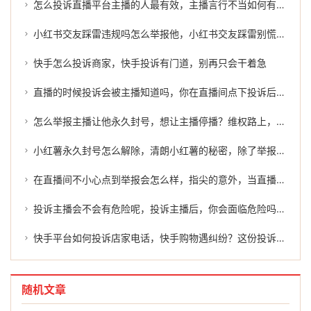
怎么投诉直播平台主播的人最有效，主播言行不当如何有效投诉？这份维权指南请收好
小红书交友踩雷违规吗怎么举报他，小红书交友踩雷别慌张，这份维权与举报指南请收好
快手怎么投诉商家，快手投诉有门道，别再只会干着急
直播的时候投诉会被主播知道吗，你在直播间点下投诉后，主播真的能看到是你吗？
怎么举报主播让他永久封号，想让主播停播？维权路上，或许还有一个更理性的选择
小红薯永久封号怎么解除，清朗小红薯的秘密，除了举报，你还有第三条路
在直播间不小心点到举报会怎么样，指尖的意外，当直播间里的举报轻轻落下
投诉主播会不会有危险呢，投诉主播后，你会面临危险吗？带你拆解背后的风险与应对
快手平台如何投诉店家电话，快手购物遇纠纷？这份投诉维权指南请收好，关键时刻还能找帮手
随机文章