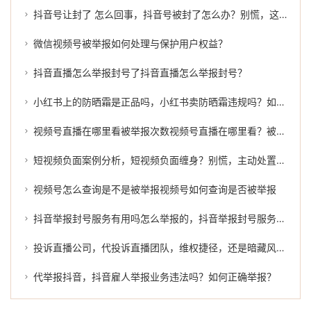
抖音号让封了 怎么回事，抖音号被封了怎么办？别慌，这几招或许能帮到你
微信视频号被举报如何处理与保护用户权益？
抖音直播怎么举报封号了抖音直播怎么举报封号？
小红书上的防晒霜是正品吗，小红书卖防晒霜违规吗？如何有效举报？
视频号直播在哪里看被举报次数视频号直播在哪里看？被举报次数的真相
短视频负面案例分析，短视频负面缠身？别慌，主动处置才是正解
视频号怎么查询是不是被举报视频号如何查询是否被举报
抖音举报封号服务有用吗怎么举报的，抖音举报封号服务有用吗？怎么举报才能有效维权？
投诉直播公司，代投诉直播团队，维权捷径，还是暗藏风险？
代举报抖音，抖音雇人举报业务违法吗？如何正确举报？