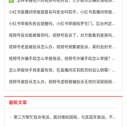
怎样举报他人的视频号呢抖音，三步教你正确处理视频号侵权，必要时可寻求专业协助
新
小红书直播间举报是匿名吗安全吗知乎，小红书直播间举报机制深度解析，匿名背后的真相与安全生存指南
小红书举报失败会提醒吗，小红书举报陷罗生门，后台判定无问题，维权者还能怎么办？
视频号投诉能被看到吗，视频号投诉了，对方能看到是我吗？答案没那么简单
视频号老是被投诉怎么办，视频号频繁被投诉，真的会封号吗？运营者必看的避坑指南
视频号诈骗手段怎么举报电话，视频号诈骗手段怎么举报？这篇指南请收好
怎么举报快手商家最有效，在直播间买到假货别自认倒霉！一文讲清怎么举报快手商家的完整路径
视频号被投诉怎么办，视频号虚假被骗投诉无效的深层困局与破局之道
最新文章
第三方帮忙投诉电话，面对维权困局，与其孤军奋战，不如让第三方帮忙投诉为你打开破局之门