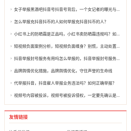
女子举报黑酒吧抖音号抖音号背后，一个女记者的曝光与揭露
怎么举报充抖音抖币的人如何举报充抖音抖币的人？
小红书上的防晒霜是正品吗，小红书卖防晒霜违规吗？如何有效举报？
短视频负面案例分析，短视频负面缠身？别慌，主动处置才是正解
抖音举报封号服务有用吗怎么举报的，抖音举报封号服务有用吗？怎么举报才能有效维权？
品牌舆情优化措施，品牌舆情优化，守住声誉的生命线
代举报抖音，抖音雇人举报业务违法吗？如何正确举报？
视频号内容被投诉，视频号被投诉侵权，一定要先确认是否真的侵权吗？
友情链接