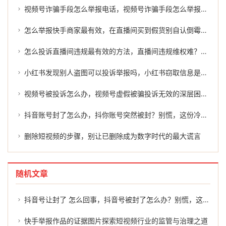
视频号诈骗手段怎么举报电话，视频号诈骗手段怎么举报？这篇指南请收好
怎么举报快手商家最有效，在直播间买到假货别自认倒霉！一文讲清怎么举报快手商家的完整路径
怎么投诉直播间违规最有效的方法，直播间违规维权难？教你几招精准出击，高效封禁
小红书发现别人盗图可以投诉举报吗，小红书窃取信息是否违法？附正确举报途径与维权建议
视频号被投诉怎么办，视频号虚假被骗投诉无效的深层困局与破局之道
抖音账号封了怎么办，抖你账号突然被封？别慌，这份冷静自救指南请收好
删除短视频的步骤，别让已删除成为数字时代的最大谎言
随机文章
抖音号让封了 怎么回事，抖音号被封了怎么办？别慌，这几招或许能帮到你
快手举报作品的证据图片探索短视频行业的监管与治理之道