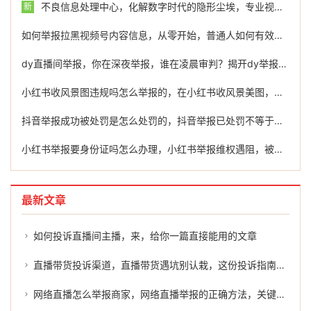
不良信息处理中心，化解数字时代的隐形尘埃，专业视角下的不良信息处理之道
新
如何举报拉黑视频号内容信息，从零开始，普通人如何有效举报并拉黑违规视频号内容
dy直播间举报，你在深夜举报，谁在凌晨审判？揭开dy举报区背后的隐秘江湖
小红书收风景图违规吗怎么举报的，在小红书收风景美图，小心踩中违规红线！手把手教你如何举报
抖音举报成功被处罚是怎么处罚的，抖音举报已处罚不等于封号，警惕灰色服务陷阱
小红书举报要身份证吗怎么办理，小红书举报维权遇阻，被要求传身份证怎么办？一文说清
最新文章
如何投诉直播间主播，来，给你一篇直接能用的文章
直播带货投诉渠道，直播带货遇坑别认栽，这份投诉指南教你有效维权
网络直播怎么举报商家，网络直播举报的正确方法，关键时刻如何维护权益