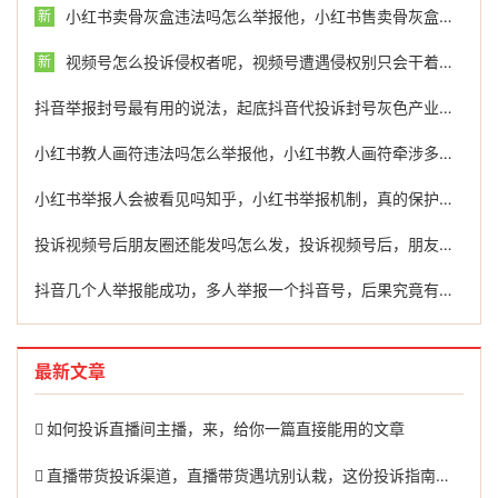
小红书卖骨灰盒违法吗怎么举报他，小红书售卖骨灰盒引发争议，法律边界与举报维权指南
新
视频号怎么投诉侵权者呢，视频号遭遇侵权别只会干着急，这份高效维权指南请查收
新
抖音举报封号最有用的说法，起底抖音代投诉封号灰色产业链，收费几百到上千，风险远超你的想象
小红书教人画符违法吗怎么举报他，小红书教人画符牵涉多重法律风险，专家提醒遇此情况应果断举报
小红书举报人会被看见吗知乎，小红书举报机制，真的保护举报人吗？
投诉视频号后朋友圈还能发吗怎么发，投诉视频号后，朋友圈功能会被牵连吗？一文讲透维权与使用的边界
抖音几个人举报能成功，多人举报一个抖音号，后果究竟有多严重？
最新文章
如何投诉直播间主播，来，给你一篇直接能用的文章
直播带货投诉渠道，直播带货遇坑别认栽，这份投诉指南教你有效维权