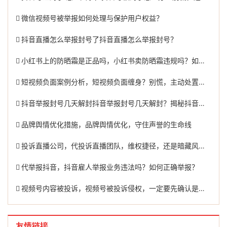
微信视频号被举报如何处理与保护用户权益？
抖音直播怎么举报封号了抖音直播怎么举报封号？
小红书上的防晒霜是正品吗，小红书卖防晒霜违规吗？如何有效举报？
短视频负面案例分析，短视频负面缠身？别慌，主动处置才是正解
抖音举报封号几天解封抖音举报封号几天解封？揭秘抖音平台的处罚机制及处理过程。
品牌舆情优化措施，品牌舆情优化，守住声誉的生命线
投诉直播公司，代投诉直播团队，维权捷径，还是暗藏风险？
代举报抖音，抖音雇人举报业务违法吗？如何正确举报？
视频号内容被投诉，视频号被投诉侵权，一定要先确认是否真的侵权吗？
友情链接