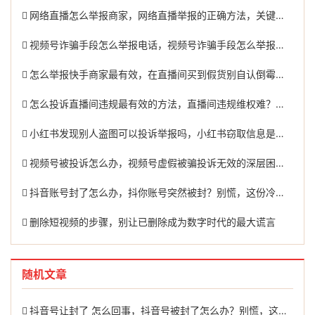
网络直播怎么举报商家，网络直播举报的正确方法，关键时刻如何维护权益
视频号诈骗手段怎么举报电话，视频号诈骗手段怎么举报？这篇指南请收好
怎么举报快手商家最有效，在直播间买到假货别自认倒霉！一文讲清怎么举报快手商家的完整路径
怎么投诉直播间违规最有效的方法，直播间违规维权难？教你几招精准出击，高效封禁
小红书发现别人盗图可以投诉举报吗，小红书窃取信息是否违法？附正确举报途径与维权建议
视频号被投诉怎么办，视频号虚假被骗投诉无效的深层困局与破局之道
抖音账号封了怎么办，抖你账号突然被封？别慌，这份冷静自救指南请收好
删除短视频的步骤，别让已删除成为数字时代的最大谎言
随机文章
抖音号让封了 怎么回事，抖音号被封了怎么办？别慌，这几招或许能帮到你