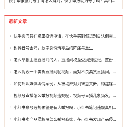
快手举报就封号了吗怎么解封，快手举报就封号了吗？真相可能和你想的不一样
最新文章
快手卖假货在哪里投诉电话，在快手买到假货别自认倒霉！这份维权指南请收好
封抖音号会吗，数字身份清零后的阵痛与重生
怎么举报主播直播间的人，直播间权益受损别慌张，这份实用举报指南请收好
怎么捣毁一个卖货直播间呢视频，面对不良卖货直播间，我们如何依法维护健康网络环境？
如何处理媒体舆情案例，从被动应对到智慧共舞，构建媒体舆情管理的新范式
视频号直播怎么举报视频违规呢，视频号直播乱象频发，正确举报方式与高效维权指南
小红书账号违规预警是有人举报吗，小红书笔记违规真相，不只是被举报那么简单
小红书卖产品侵权吗怎么举报商家，在小红书发现产品侵权，我该如何有效举报？