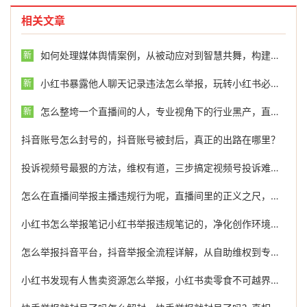
相关文章
如何处理媒体舆情案例，从被动应对到智慧共舞，构建媒体舆情管理的新范式
新
小红书暴露他人聊天记录违法怎么举报，玩转小红书必看，这些聊天红线千万别碰，随手举报净化社区
新
怎么整垮一个直播间的人，专业视角下的行业黑产，直播间恶意攻击风险与防御指南
新
抖音账号怎么封号的，抖音账号被封后，真正的出路在哪里？
投诉视频号最狠的方法，维权有道，三步搞定视频号投诉难题，让侵权行为无处遁形
怎么在直播间举报主播违规行为呢，直播间里的正义之尺，手把手教你举报违规行为，守护清朗空间
小红书怎么举报笔记小红书举报违规笔记的，净化创作环境，举报小红书不当笔记视频的完整路径与有效策略
怎么举报抖音平台，抖音举报全流程详解，从自助维权到专业团队协助
小红书发现有人售卖资源怎么举报，小红书卖零食不可越界，违规售卖如何举报？