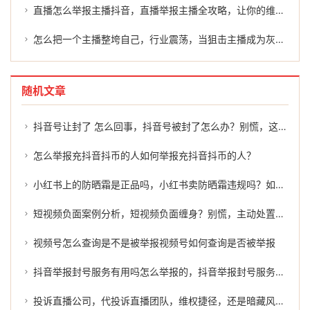
直播怎么举报主播抖音，直播举报主播全攻略，让你的维权不再迷路
怎么把一个主播整垮自己，行业震荡，当狙击主播成为灰色产业链，我们该反思什么？
随机文章
抖音号让封了 怎么回事，抖音号被封了怎么办？别慌，这几招或许能帮到你
怎么举报充抖音抖币的人如何举报充抖音抖币的人？
小红书上的防晒霜是正品吗，小红书卖防晒霜违规吗？如何有效举报？
短视频负面案例分析，短视频负面缠身？别慌，主动处置才是正解
视频号怎么查询是不是被举报视频号如何查询是否被举报
抖音举报封号服务有用吗怎么举报的，抖音举报封号服务有用吗？怎么举报才能有效维权？
投诉直播公司，代投诉直播团队，维权捷径，还是暗藏风险？