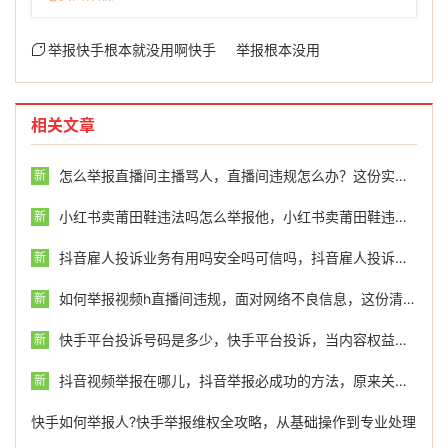
举报快手根本就没用啊快手
举报根本没用
相关文章
怎么举报直播间主播骂人，直播间违规怎么办？这份实用维权指南请收好
新
小红书卖莆田鞋违法吗怎么举报他，小红书卖莆田鞋违法吗？举报渠道与应对指南
新
抖音雇人投诉业务有用吗安全吗可信吗，抖音雇人投诉业务到底有没有用？安不安全？别病急乱投医
新
如何举报视频h直播间违规，面对网络不良信息，这份清晰的举报指引请收好
新
快手平台投诉号码是多少，快手平台投诉，当内容权益受到侵害，如何有效维权
新
抖音视频举报在哪儿，抖音举报必成功的方法，原来关键在于这几点
新
快手如何举报人?快手举报维权全攻略，从基础操作到专业处理