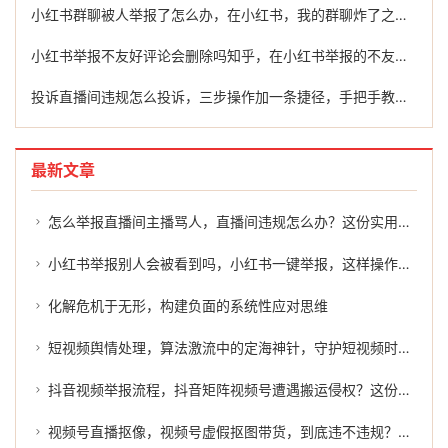
小红书群聊被人举报了怎么办，在小红书，我的群聊炸了之后，比申诉更重要的，是学会避坑
小红书举报不友好评论会删除吗知乎，在小红书举报的不友好评论，为什么经常删不掉？一文说清平台审核逻辑
投诉直播间违规怎么投诉，三步操作加一条捷径，手把手教你投诉违规主播
最新文章
怎么举报直播间主播骂人，直播间违规怎么办？这份实用维权指南请收好
小红书举报别人会被看到吗，小红书一键举报，这样操作违规内容无处遁形
化解危机于无形，构建负面的系统性应对思维
短视频舆情处理，算法激流中的定海神针，守护短视频时代的舆情防线
抖音视频举报流程，抖音矩阵视频号遭遇搬运侵权？这份举报维权指南请收好
视频号直播抠像，视频号虚假抠图带货，到底违不违规？手把手教你如何举报维权