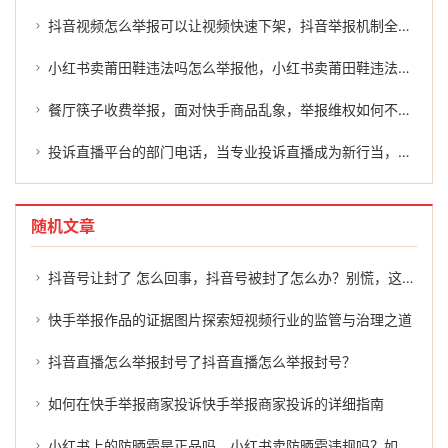
抖音视频怎么举报可以让视频快速下架，抖音举报机制全解析，普通人如何高效维权
小红书卖莆田鞋违法吗怎么举报他，小红书卖莆田鞋违法吗？举报渠道与应对指南
餐厅筷子收费举报，面对快手商品乱象，举报维权如何不再有苦难言
投诉直播平台的部门电话，当专业投诉直播成为新行当，维权捷径还是情绪围猎？
随机文章
抖音号让封了 怎么回事，抖音号被封了怎么办？别慌，这几招或许能帮到你
快手举报作品的证据图片探索短视频行业的监管与治理之道
抖音直播怎么举报封号了抖音直播怎么举报封号？
如何在快手举报商家投诉快手举报商家投诉的详细指南
小红书上的防晒霜是正品吗，小红书卖防晒霜违规吗？如何有效举报？