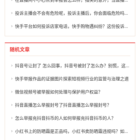
投诉主播会不会有危险呢，投诉主播后，你会面临危险吗？带你拆解背后的风险与应对
快手平台如何投诉店家电话，快手购物遇纠纷？这份投诉维权指南请收好，关键时刻还能找帮手
随机文章
抖音号让封了 怎么回事，抖音号被封了怎么办？别慌，这几招或许能帮到你
快手举报作品的证据图片探索短视频行业的监管与治理之道
微信视频号被举报如何处理与保护用户权益？
抖音直播怎么举报封号了抖音直播怎么举报封号？
怎么举报充抖音抖币的人如何举报充抖音抖币的人？
小红书上的防晒霜是正品吗，小红书卖防晒霜违规吗？如何有效举报？