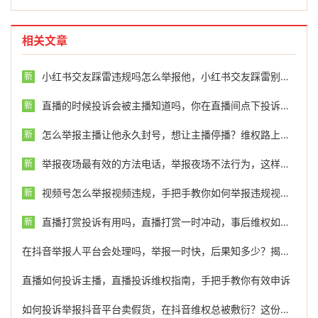
相关文章
小红书交友踩雷违规吗怎么举报他，小红书交友踩雷别慌张，这份维权与举报指南请收好
新
直播的时候投诉会被主播知道吗，你在直播间点下投诉后，主播真的能看到是你吗？
新
怎么举报主播让他永久封号，想让主播停播？维权路上，或许还有一个更理性的选择
新
举报夜场最有效的方法电话，举报夜场不法行为，这样取证才最有效
新
视频号怎么举报视频违规，手把手教你如何举报违规视频号，维护清朗网络环境
新
直播打赏投诉有用吗，直播打赏一时冲动，事后维权如何落袋为安
新
在抖音举报人平台会处理吗，举报一时快，后果知多少？揭开抖音举报功能背后的真相
直播如何投诉主播，直播投诉维权指南，手把手教你有效申诉
如何投诉举报抖音平台卖假货，在抖音维权总被敷衍？这份高效投诉举报指南请收好