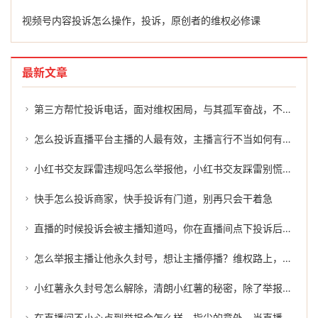
视频号内容投诉怎么操作，投诉，原创者的维权必修课
最新文章
第三方帮忙投诉电话，面对维权困局，与其孤军奋战，不如让第三方帮忙投诉为你打开破局之门
怎么投诉直播平台主播的人最有效，主播言行不当如何有效投诉？这份维权指南请收好
小红书交友踩雷违规吗怎么举报他，小红书交友踩雷别慌张，这份维权与举报指南请收好
快手怎么投诉商家，快手投诉有门道，别再只会干着急
直播的时候投诉会被主播知道吗，你在直播间点下投诉后，主播真的能看到是你吗？
怎么举报主播让他永久封号，想让主播停播？维权路上，或许还有一个更理性的选择
小红薯永久封号怎么解除，清朗小红薯的秘密，除了举报，你还有第三条路
在直播间不小心点到举报会怎么样，指尖的意外，当直播间里的举报轻轻落下