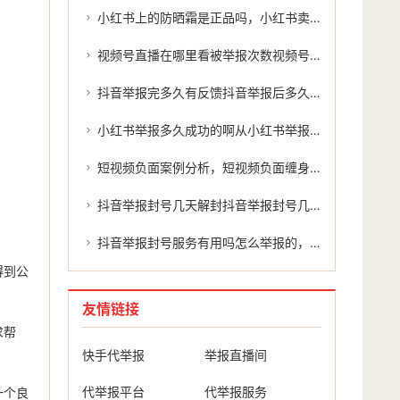
小红书上的防晒霜是正品吗，小红书卖防晒霜违规吗？如何有效举报？
视频号直播在哪里看被举报次数视频号直播在哪里看？被举报次数的真相
抖音举报完多久有反馈抖音举报后多久有反馈？揭秘举报结果的延迟
小红书举报多久成功的啊从小红书举报到成功
短视频负面案例分析，短视频负面缠身？别慌，主动处置才是正解
抖音举报封号几天解封抖音举报封号几天解封？揭秘抖音平台的处罚机制及处理过程。
抖音举报封号服务有用吗怎么举报的，抖音举报封号服务有用吗？怎么举报才能有效维权？
得到公
友情链接
求帮
快手代举报
举报直播间
代举报平台
代举报服务
一个良