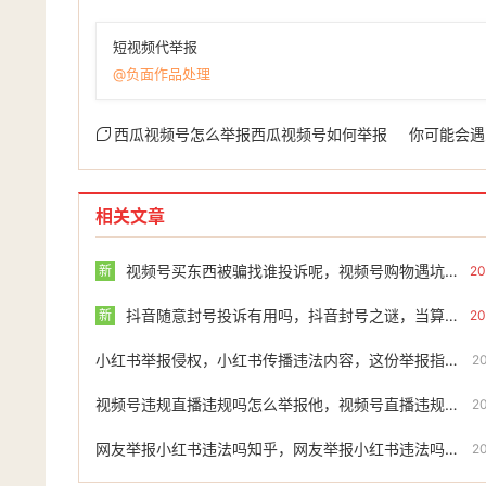
短视频代举报
@负面作品处理
西瓜视频号怎么举报西瓜视频号如何举报
你可能会遇
相关文章
视频号买东西被骗找谁投诉呢，视频号购物遇坑别慌！被骗后找谁投诉？这份维权指南请收好
新
20
抖音随意封号投诉有用吗，抖音封号之谜，当算法成为规则，用户如何维权？
新
20
小红书举报侵权，小红书传播违法内容，这份举报指南请收好
2
视频号违规直播违规吗怎么举报他，视频号直播违规会被处罚吗？手把手教你如何举报并高效维权
2
网友举报小红书违法吗知乎，网友举报小红书违法吗？维权边界与专业力量如何平衡
2