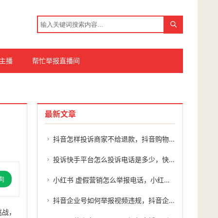
主播
帮忙举报直播间
最新文章
抖音怎样投诉商家不给退款，抖音购物遇纠纷？三步教你有效投诉商家，维护权益不再难
投诉快手平台怎么投诉电话是多少，快手维权难？这篇投诉指南让你不再吃哑巴亏
询
小红书 虚假营销怎么举报电话，小红书上遇到虚假营销别忍着，这几步教你有效举报
抖音企业号如何举报视频违规，抖音企业号被侵权？手把手教你高效举报维权
挑战，