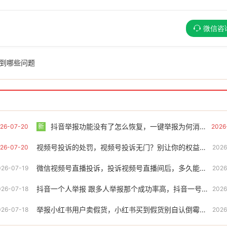
微信咨
到哪些问题
抖音举报功能没有了怎么恢复，一键举报为何消失了？关于功能变动的原创分析
26-07-20
新
2026
视频号投诉的处罚，视频号投诉无门？别让你的权益打水漂，这招才是关键！
26-07-20
2026
微信视频号直播投诉，投诉视频号直播间后，多久能等到处理结果？
026-07-19
2026
抖音一个人举报 跟多人举报那个成功率高，抖音一号一投，一举报一个准，流量博弈下的精准打击
026-07-18
2026
举报小红书用户卖假货，小红书买到假货别自认倒霉！这5个举报路径让商家无处可逃
026-07-18
2026