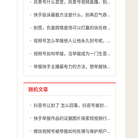
风景号什么意思，风景号视频直播，别让美景误入禁区
快手投诉最狠方法是什么，别再忍气吞声！实测快手投诉最狠的方法，原来藏在这几步里
别慌，负面舆情是场可以打赢的信任修复战
视频号怎么举报他人让他永久封号呢，有效举报违规账号，你需要了解的正确流程
视频号如何举报，当举报成为一门生意，视频号生态背后的隐忧与应对
举报快手主播最有力的方法，想举报快手里的主播，别让孤勇者的心血白费
随机文章
抖音号让封了 怎么回事，抖音号被封了怎么办？别慌，这几招或许能帮到你
快手举报作品的证据图片探索短视频行业的监管与治理之道
微信视频号被举报如何处理与保护用户权益？